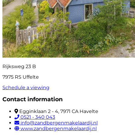
Rijksweg 23 B
7975 RS Uffelte
Schedule a viewing
Contact information
Egginklaan 2 - 4, 7971 CA Havelte
0521 - 340 043
info@zandbergenmakelaardij.nl
www.zandbergenmakelaardij.nl