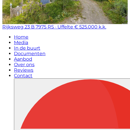
Rijksweg 23 B
7975 RS · Uffelte
€ 525.000 k.k.
Home
Media
In de buurt
Documenten
Aanbod
Over ons
Reviews
Contact